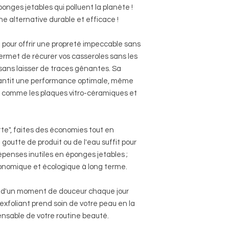
onges jetables qui polluent la planète !
ne alternative durable et efficace !
pour offrir une propreté impeccable sans
ermet de récurer vos casseroles sans les
 sans laisser de traces gênantes. Sa
rantit une performance optimale, même
tes comme les plaques vitro-céramiques et
te", faites des économies tout en
 goutte de produit ou de l'eau suffit pour
épenses inutiles en éponges jetables ;
conomique et écologique à long terme.
 d'un moment de douceur chaque jour
exfoliant prend soin de votre peau en la
pensable de votre routine beauté.