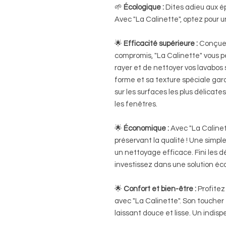
🌱
Écologique :
Dites adieu aux ép
Avec "La Calinette", optez pour u
🌟
Efficacité supérieure :
Conçue 
compromis, "La Calinette" vous p
rayer et de nettoyer vos lavabos
forme et sa texture spéciale ga
sur les surfaces les plus délica
les fenêtres.
🌟
Économique :
Avec "La Calinet
préservant la qualité ! Une simple
un nettoyage efficace. Fini les d
investissez dans une solution é
🌟
Confort et bien-être :
Profitez
avec "La Calinette". Son toucher 
laissant douce et lisse. Un indis