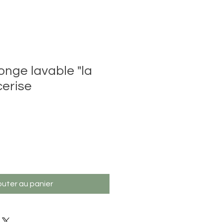
onge lavable "la
cerise
outer au panier