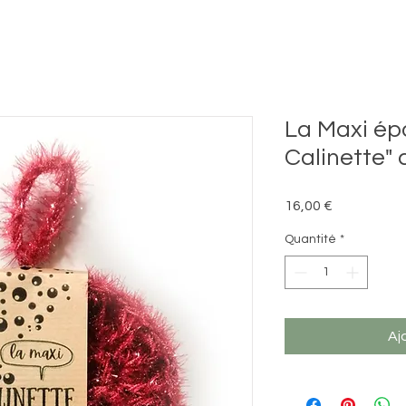
La Maxi ép
Calinette" 
Prix
16,00 €
Quantité
*
Aj