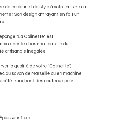
 de couleur et de style à votre cuisine ou
inette". Son design attrayant en fait un
re.
ponge "La Calinette" est
main dans le charmant patelin du
té artisanale inégalée.
ver la qualité de votre "Calinette",
avec du savon de Marseille ou en machine
 lecôté tranchant des couteaux pour
Épaisseur 1 cm