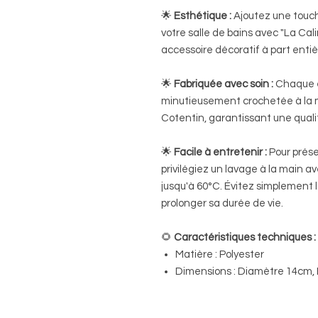
🌟
Esthétique :
Ajoutez une touche
votre salle de bains avec "La Cal
accessoire décoratif à part entiè
🌟
Fabriquée avec soin :
Chaque é
minutieusement crochetée à la 
Cotentin, garantissant une quali
🌟
Facile à entretenir :
Pour préser
privilégiez un lavage à la main 
jusqu'à 60°C. Évitez simplement
prolonger sa durée de vie.
🌻
Caractéristiques techniques :
Matière : Polyester
Dimensions : Diamètre 14cm, 