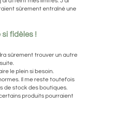
i atteint mes limites. J’ai
uraient sûrement entraîné une
i fidèles !
dra sûrement trouver un autre
suite.
e le plein si besoin.
normes. Il me reste toutefois
s de stock des boutiques.
 certains produits pourraient