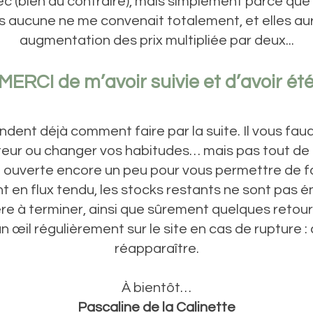
c (bien au contraire), mais simplement parce que j’a
is aucune ne me convenait totalement, et elles a
augmentation des prix multipliée par deux...
ERCI de m’avoir suivie et d’avoir été s
ndent déjà comment faire par la suite. Il vous fau
eur ou changer vos habitudes… mais pas tout de 
e ouverte encore un peu pour vous permettre de fair
 en flux tendu, les stocks restants ne sont pas é
re à terminer, ainsi que sûrement quelques retour
n œil régulièrement sur le site en cas de rupture :
réapparaître.
À bientôt…
Pascaline de la Calinette