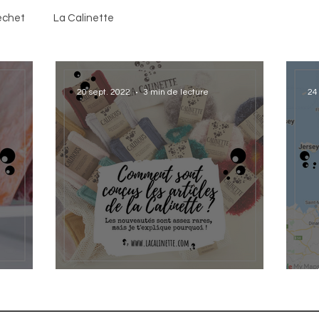
échet
La Calinette
20 sept. 2022
3 min de lecture
24
Comment sont conçus les
O
articles de la Calinette ?
?