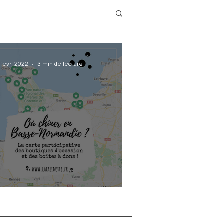
 févr. 2022
3 min de lecture
ù "chiner" en Basse-Normandie
 La carte !