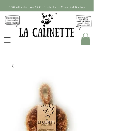
FDP offerts dès 49€ d'achat via Mondial Relay