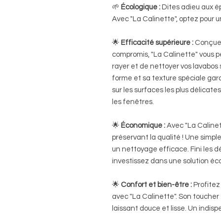
🌱
Écologique :
Dites adieu aux ép
Avec "La Calinette", optez pour u
🌟
Efficacité supérieure :
Conçue 
compromis, "La Calinette" vous p
rayer et de nettoyer vos lavabos
forme et sa texture spéciale ga
sur les surfaces les plus délica
les fenêtres.
🌟
Économique :
Avec "La Calinet
préservant la qualité ! Une simple
un nettoyage efficace. Fini les d
investissez dans une solution é
🌟
Confort et bien-être :
Profitez
avec "La Calinette". Son toucher 
laissant douce et lisse. Un indis