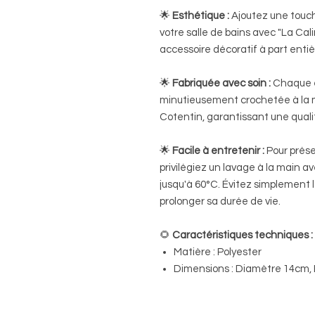
🌟
Esthétique :
Ajoutez une touche
votre salle de bains avec "La Cal
accessoire décoratif à part entiè
🌟
Fabriquée avec soin :
Chaque é
minutieusement crochetée à la 
Cotentin, garantissant une quali
🌟
Facile à entretenir :
Pour préser
privilégiez un lavage à la main 
jusqu'à 60°C. Évitez simplement
prolonger sa durée de vie.
🌻
Caractéristiques techniques :
Matière : Polyester
Dimensions : Diamètre 14cm, 