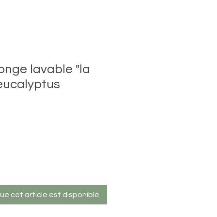
onge lavable "la
 eucalyptus
que cet article est disponible