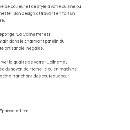
 de couleur et de style à votre cuisine ou
inette". Son design attrayant en fait un
re.
ponge "La Calinette" est
main dans le charmant patelin du
té artisanale inégalée.
ver la qualité de votre "Calinette",
avec du savon de Marseille ou en machine
 lecôté tranchant des couteaux pour
Épaisseur 1 cm