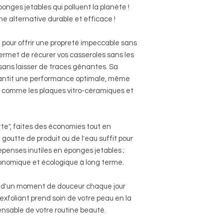
onges jetables qui polluent la planète !
ne alternative durable et efficace !
pour offrir une propreté impeccable sans
ermet de récurer vos casseroles sans les
 sans laisser de traces gênantes. Sa
rantit une performance optimale, même
tes comme les plaques vitro-céramiques et
te", faites des économies tout en
 goutte de produit ou de l'eau suffit pour
épenses inutiles en éponges jetables ;
conomique et écologique à long terme.
 d'un moment de douceur chaque jour
exfoliant prend soin de votre peau en la
pensable de votre routine beauté.